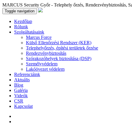
MARCUS Security Győr - Telephely őrzés, Rendezvénybiztosítás, S
Toggle navigation
Kezdőlap
Rólunk
Szolgáltatásaink
Marcus Force
Külső Ellenőrzési Rendszer (KER)
Telephelyőrzés, építési területek őrzése
Rendezvénybiztosítás
Szórakozóhelyek biztosítása (DSP)
Személyvédelem
Lakóövezet védelem
Referenciáink
Aktuális
Blog
Galéria
Videók
CSR
Kapcsolat