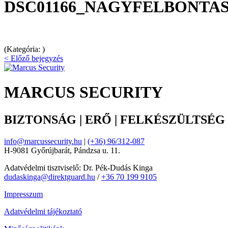
DSC01166_NAGYFELBONTA
(Kategória: )
< Előző bejegyzés
MARCUS SECURITY
BIZTONSÁG | ERŐ | FELKÉSZÜLTSÉG
info@marcussecurity.hu
|
(+36) 96/312-087
H-9081 Győrújbarát, Pándzsa u. 11.
Adatvédelmi tisztviselő: Dr. Pék-Dudás Kinga
dudaskinga@direktguard.hu
/
+36 70 199 9105
Impresszum
Adatvédelmi tájékoztató