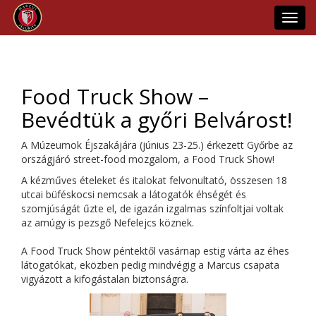
Toggl
navig
Food Truck Show –
Bevédtük a győri Belvárost!
A Múzeumok Éjszakájára (június 23-25.) érkezett Győrbe az
országjáró street-food mozgalom, a Food Truck Show!
A kézműves ételeket és italokat felvonultató, összesen 18
utcai büféskocsi nemcsak a látogatók éhségét és
szomjúságát űzte el, de igazán izgalmas színfoltjai voltak
az amúgy is pezsgő Nefelejcs köznek.
A Food Truck Show péntektől vasárnap estig várta az éhes
látogatókat, eközben pedig mindvégig a Marcus csapata
vigyázott a kifogástalan biztonságra.