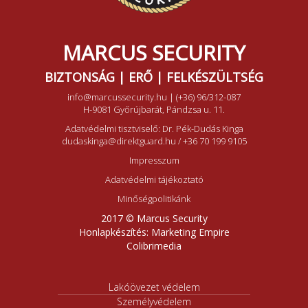
MARCUS SECURITY
BIZTONSÁG | ERŐ | FELKÉSZÜLTSÉG
info@marcussecurity.hu
|
(+36) 96/312-087
H-9081 Győrújbarát, Pándzsa u. 11.
Adatvédelmi tisztviselő: Dr. Pék-Dudás Kinga
dudaskinga@direktguard.hu
/
+36 70 199 9105
Impresszum
Adatvédelmi tájékoztató
Minőségpolitikánk
2017 © Marcus Security
Honlapkészítés:
Marketing Empire
Colibrimedia
Lakóövezet védelem
Személyvédelem