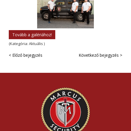
Tovább a galériához!
(Kategória: Aktuális )
< Előző bejegyzés
Következő bejegyzés >