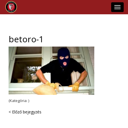
Toggl
navig
betoro-1
(Kategória: )
< Előző bejegyzés