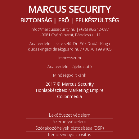
MARCUS SECURITY
BIZTONSÁG | ERŐ | FELKÉSZÜLTSÉG
info@marcussecurity.hu
|
(+36) 96/312-087
H-9081 Győrújbarát, Pándzsa u. 11.
Adatvédelmi tisztviselő: Dr. Pék-Dudás Kinga
dudaskinga@direktguard.hu
/
+36 70 199 9105
Impresszum
Adatvédelmi tájékoztató
Minőségpolitikánk
2017 © Marcus Security
Honlapkészítés:
Marketing Empire
Colibrimedia
Lakóövezet védelem
Személyvédelem
Szórakozóhelyek biztosítása (DSP)
Rendezvénybiztosítás