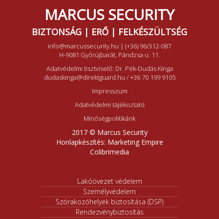
MARCUS SECURITY
BIZTONSÁG | ERŐ | FELKÉSZÜLTSÉG
info@marcussecurity.hu
|
(+36) 96/312-087
H-9081 Győrújbarát, Pándzsa u. 11.
Adatvédelmi tisztviselő: Dr. Pék-Dudás Kinga
dudaskinga@direktguard.hu
/
+36 70 199 9105
Impresszum
Adatvédelmi tájékoztató
Minőségpolitikánk
2017 © Marcus Security
Honlapkészítés:
Marketing Empire
Colibrimedia
Lakóövezet védelem
Személyvédelem
Szórakozóhelyek biztosítása (DSP)
Rendezvénybiztosítás