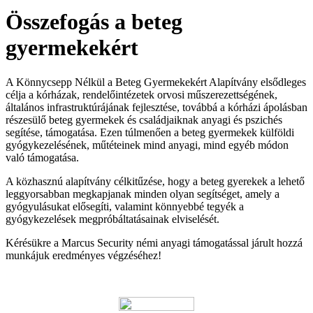
Összefogás a beteg
gyermekekért
A Könnycsepp Nélkül a Beteg Gyermekekért Alapítvány elsődleges
célja a kórházak, rendelőintézetek orvosi műszerezettségének,
általános infrastruktúrájának fejlesztése, továbbá a kórházi ápolásban
részesülő beteg gyermekek és családjaiknak anyagi és pszichés
segítése, támogatása. Ezen túlmenően a beteg gyermekek külföldi
gyógykezelésének, műtéteinek mind anyagi, mind egyéb módon
való támogatása.
A közhasznú alapítvány célkitűzése, hogy a beteg gyerekek a lehető
leggyorsabban megkapjanak minden olyan segítséget, amely a
gyógyulásukat elősegíti, valamint könnyebbé tegyék a
gyógykezelések megpróbáltatásainak elviselését.
Kérésükre a Marcus Security némi anyagi támogatással járult hozzá
munkájuk eredményes végzéséhez!