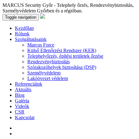
MARCUS Security Győr - Telephely őrzés, Rendezvénybiztosítás,
Személyvédelem Győrben és a régióban.
Toggle navigation
Kezdőlap
Rólunk
Szolgáltatásaink
Marcus Force
Külső Ellenőrzési Rendszer (KER)
Telephelyőrzés, építési területek őrzése
Rendezvénybiztosítás
Szórakozóhelyek biztosítása (DSP)
Személyvédelem
Lakóövezet védelem
Referenciáink
Aktuális
Blog
Galéria
Videók
CSR
Kapcsolat