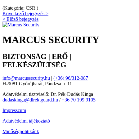
(Kategória: CSR )
Következő bejegyzés >
< Előző bejegyzés
MARCUS SECURITY
BIZTONSÁG | ERŐ |
FELKÉSZÜLTSÉG
info@marcussecurity.hu
|
(+36) 96/312-087
H-9081 Győrújbarát, Pándzsa u. 11.
Adatvédelmi tisztviselő: Dr. Pék-Dudás Kinga
dudaskinga@direktguard.hu
/
+36 70 199 9105
Impresszum
Adatvédelmi tájékoztató
Minőségpolitikánk