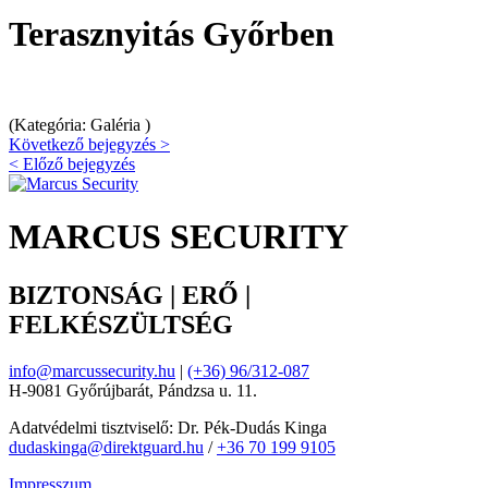
Terasznyitás Győrben
(Kategória: Galéria )
Következő bejegyzés >
< Előző bejegyzés
MARCUS SECURITY
BIZTONSÁG | ERŐ |
FELKÉSZÜLTSÉG
info@marcussecurity.hu
|
(+36) 96/312-087
H-9081 Győrújbarát, Pándzsa u. 11.
Adatvédelmi tisztviselő: Dr. Pék-Dudás Kinga
dudaskinga@direktguard.hu
/
+36 70 199 9105
Impresszum