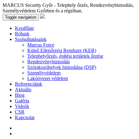
MARCUS Security Győr - Telephely őrzés, Rendezvénybiztosítás,
Személyvédelem Győrben és a régióban.
Toggle navigation
Kezdőlap
Rólunk
Szolgáltatásaink
Marcus Force
Külső Ellenőrzési Rendszer (KER)
Telephelyőrzés, építési területek őrzése
Rendezvénybiztosítás
Szórakozóhelyek biztosítása (DSP)
Személyvédelem
Lakóövezet védelem
Referenciáink
Aktuális
Blog
Galéria
Videók
CSR
Kapcsolat